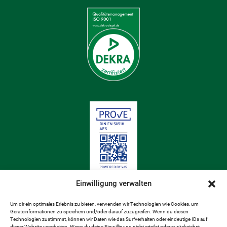
Einwilligung verwalten
Um dir ein optimales Erlebnis zu bieten, verwenden wir Technologien wie Cookies, um
Geräteinformationen zu speichern und/oder darauf zuzugreifen. Wenn du diesen
Technologien zustimmst, können wir Daten wie das Surfverhalten oder eindeutige IDs auf
dieser Website verarbeiten. Wenn du deine Einwilligung nicht erteilst oder zurückziehst,