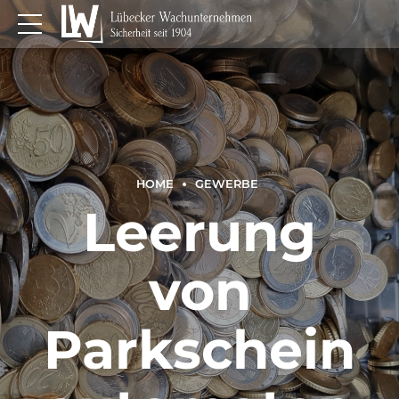
HOME
GEWERBE
Leerung
von
Parkschein