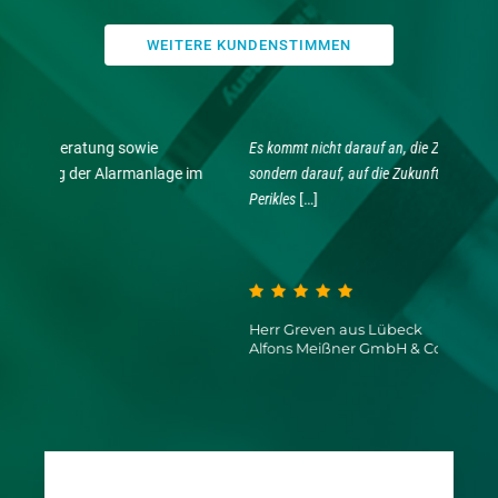
WEITERE KUNDENSTIMMEN
Es kommt nicht darauf an, die Zukunft vorauszusagen,
Das Lü
e im
sondern darauf, auf die Zukunft vorbereitet zu sein… –
ganzhei
Perikles
[…]
erarbei
Install
Herr N
Herr Greven aus Lübeck
Alfons Meißner GmbH & Co. KG