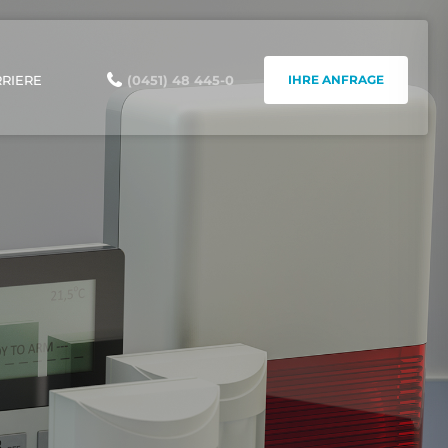
IHRE ANFRAGE
RRIERE
(0451) 48 445-0
 &