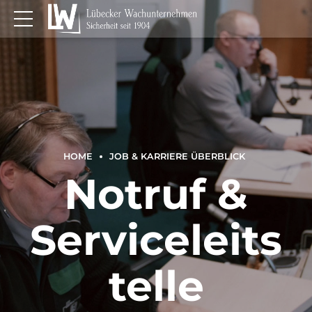
HOME
JOB & KARRIERE ÜBERBLICK
Notruf &
Serviceleits
telle