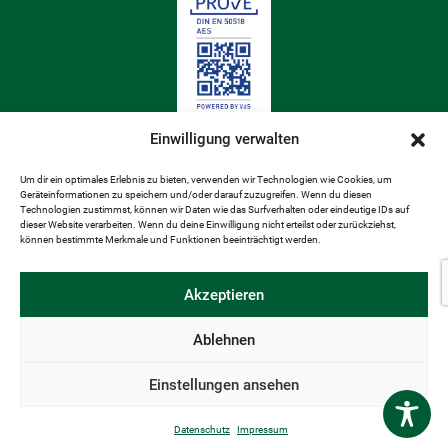
Einwilligung verwalten
Um dir ein optimales Erlebnis zu bieten, verwenden wir Technologien wie Cookies, um
Geräteinformationen zu speichern und/oder darauf zuzugreifen. Wenn du diesen
Technologien zustimmst, können wir Daten wie das Surfverhalten oder eindeutige IDs auf
dieser Website verarbeiten. Wenn du deine Einwilligung nicht erteilst oder zurückziehst,
können bestimmte Merkmale und Funktionen beeinträchtigt werden.
Akzeptieren
Ablehnen
ANSPRECHPARTNER
IMPRESSUM
AGB
Einstellungen ansehen
DATENSCHUTZ
AUFTRAGSVERARBEITUNGSVEREINBARUNG GEM. DSGVO
NEW & AKTUELLES
Datenschutz
Impressum